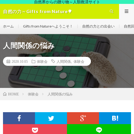
自然界からの贈り物～人類救済サイト
自然の力～Gifts from Nature🌳
ホーム
Gifts from Natureへようこそ！
自然の力との出会い
自然
人間関係の悩み
2020.10.05
体験会
人間関係
,
体験会
体験会
人間関係の悩み
HOME