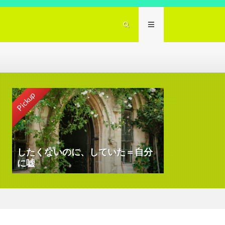
Pickup
したくないのに、していた＝自分
に嘘