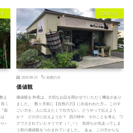
づき
気づき
2020.09.23
自然の力
価値観
教え
価値観を 昨夜は、大切なお話を聞かせていただく機会があり
を良く
ました。 数ヶ月前に【自然の力】に出会われた方… このす
で『面
ごい力を、人に伝えたくて仕方ない。どうやって伝えよう
時は
か？ どの方に伝えようか？ 四六時中、そのことを考え、ワ
やり~
クワクされていたそうです（＾_＾） 気持ちが先走ってしま
う程の価値観をつかまれていました。 あぁ、この方からな