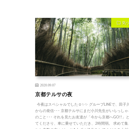
気
2020.09.07
京都テルサの夜
今夜はスペシャルでした☺️✨✨ グループLINEで、田子
からの発信･･･ 京都テルサにまだ小川先生がいらっしゃ
のこと･･･ それを見たお友達が「今から京都へGO!!」
てくださり、車に乗せていただき、2時間弱。 求めて集