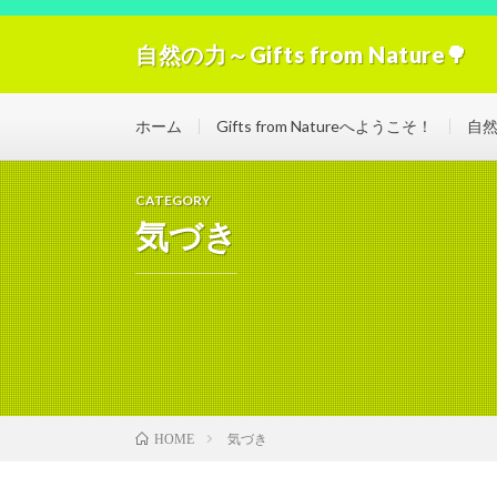
自然の力～Gifts from Nature🌳
自然の力の浄化！「Gifts from Nature」空気
ホーム
Gifts from Natureへようこそ！
自
CATEGORY
気づき
気づき
HOME