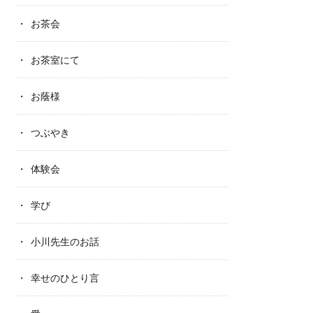
お茶会
お茶室にて
お蔭様
つぶやき
体験会
学び
小川先生のお話
幸せのひとり言