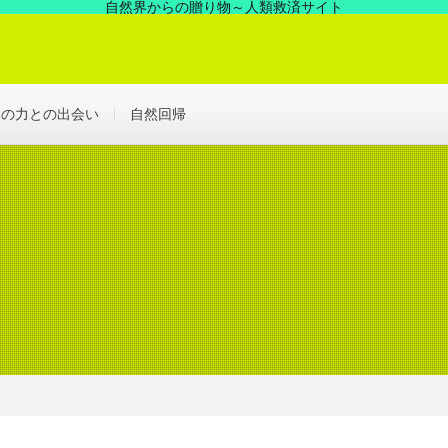
自然界からの贈り物～人類救済サイト
の中にあった凄い力、見えない世界を解決する浄化の世界へ！
然の力との出会い
自然回帰