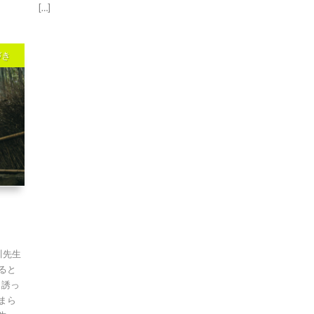
[…]
づき
川先生
ると
と誘っ
まら