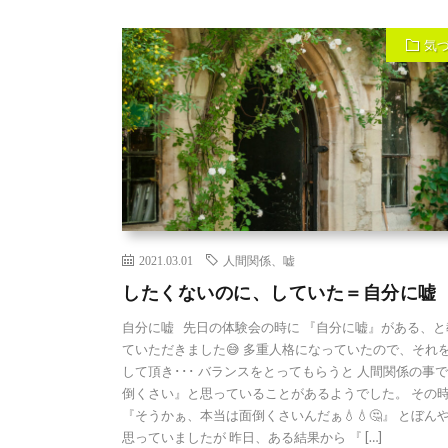
気
2021.03.01
人間関係、嘘
したくないのに、していた＝自分に嘘
自分に嘘 先日の体験会の時に 『自分に嘘』がある、と
ていただきました😅 多重人格になっていたので、それ
して頂き･･･ バランスをとってもらうと 人間関係の事
倒くさい』と思っていることがあるようでした。 その
『そうかぁ、本当は面倒くさいんだぁ💧💧🤔』 とぼん
思っていましたが 昨日、ある結果から 『 […]