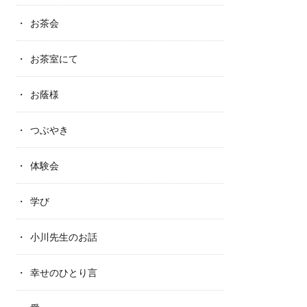
お茶会
お茶室にて
お蔭様
つぶやき
体験会
学び
小川先生のお話
幸せのひとり言