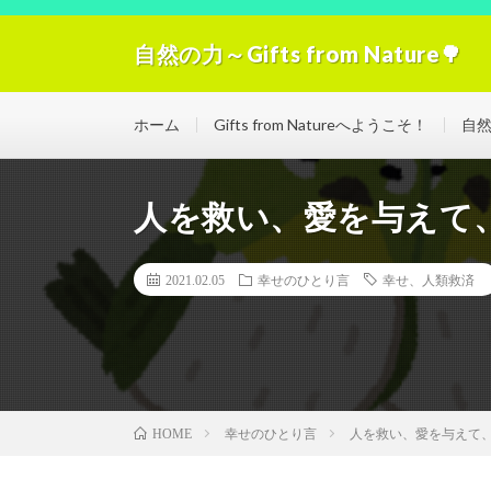
自然の力～Gifts from Nature🌳
自然の力の浄化！「Gifts from Nature」空気
ホーム
Gifts from Natureへようこそ！
自
人を救い、愛を与えて
2021.02.05
幸せのひとり言
幸せ、人類救済
幸せのひとり言
人を救い、愛を与えて
HOME