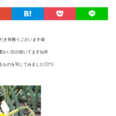
だき有難うございます😄
暖かい日が続いてますね🌸
ものを写してみました❁⃘*.ﾟ