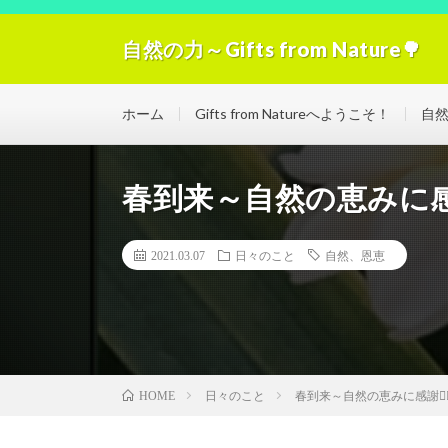
自然の力～Gifts from Nature🌳
自然の力の浄化！「Gifts from Nature」空気
ホーム
Gifts from Natureへようこそ！
自
春到来～自然の恵みに感謝
2021.03.07
日々のこと
自然、恩恵
日々のこと
春到来～自然の恵みに感謝❁⃘*
HOME