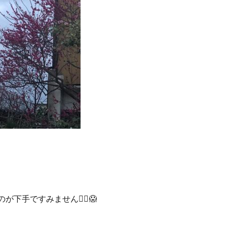
が下手ですみません🙇‍♀️😱