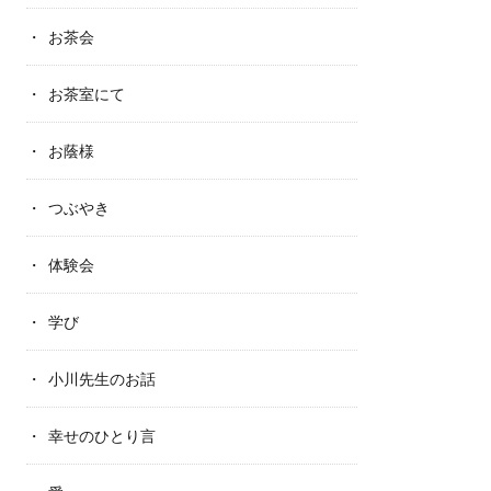
お茶会
お茶室にて
お蔭様
つぶやき
体験会
学び
小川先生のお話
幸せのひとり言