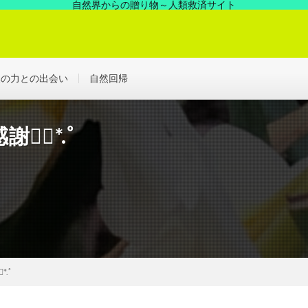
自然界からの贈り物～人類救済サイト
の中にあった凄い力、見えない世界を解決する浄化の世界へ！
然の力との出会い
自然回帰
❁⃘*.ﾟ
.ﾟ