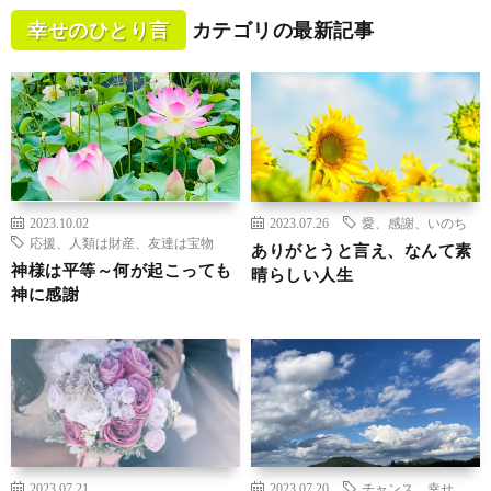
幸せのひとり言
カテゴリの最新記事
2023.10.02
2023.07.26
愛、感謝、いのち
応援、人類は財産、友達は宝物
ありがとうと言え、なんて素
神様は平等～何が起こっても
晴らしい人生
神に感謝
2023.07.21
2023.07.20
チャンス、幸せ