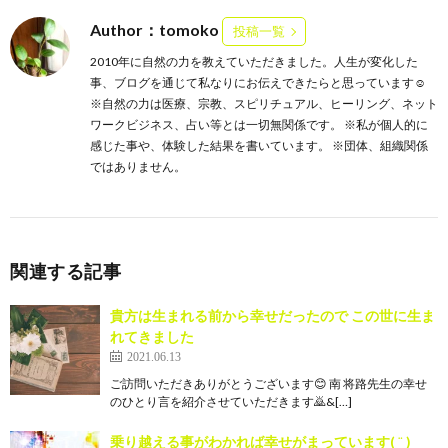
Author：tomoko
投稿一覧
2010年に自然の力を教えていただきました。人生が変化した
事、ブログを通じて私なりにお伝えできたらと思っています☺️
※自然の力は医療、宗教、スピリチュアル、ヒーリング、ネット
ワークビジネス、占い等とは一切無関係です。 ※私が個人的に
感じた事や、体験した結果を書いています。 ※団体、組織関係
ではありません。
関連する記事
貴方は生まれる前から幸せだったので この世に生ま
れてきました
2021.06.13
ご訪問いただきありがとうございます😊 南 将路先生の幸せ
のひとり言を紹介させていただきます🙇‍&[…]
乗り越える事がわかれば幸せがまっています( ¨̮ )