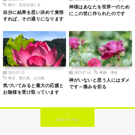
頼り、自分を信じる
神様はあなたを世界一のため
自分に結果を思い決めて覚悟
にこの世に作られたのです
すれば、その通りになります
2023.07.15
2023.07.14
奇跡、浄化
幸せ、世の為、人の為
神がいないと思う人にはダメ
気づいてみると最大の応援と
です～痛みを切る
お陰様を受け取っています
Back to Top