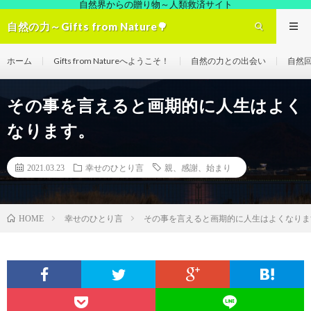
自然界からの贈り物～人類救済サイト
自然の力～Gifts from Nature🌳
ホーム
Gifts from Natureへようこそ！
自然の力との出会い
自然
その事を言えると画期的に人生はよく
なります。
2021.03.23
幸せのひとり言
親、感謝、始まり
幸せのひとり言
その事を言えると画期的に人生はよくなりま
HOME