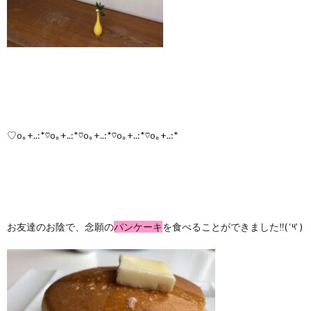
♡o｡+..:*♡o｡+..:*♡o｡+..:*♡o｡+..:*♡o｡+..:*
お友達のお陰で、念願の
パンケーキ
を食べることができました‼️( ‘༥’ )