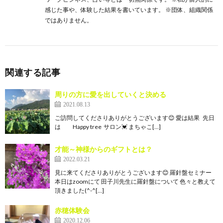
感じた事や、体験した結果を書いています。 ※団体、組織関係
ではありません。
関連する記事
周りの方に愛を出していくと決める
2021.08.13
ご訪問してくださりありがとうございます😊 愛は結果 先日
は Happy tree サロン💓 まちゃこ[…]
才能～神様からのギフトとは？
2022.03.21
見に来てくださりありがとうございます😊 羅針盤セミナー
本日はzoomにて 田子川先生に羅針盤について 色々と教えて
頂きました(^-^[…]
赤穂体験会
2020.12.06