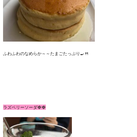
ふわふわのなめらか～～たまごたっぷり🍳🍴
ラズベリーソーダ🍓🍓