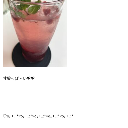
甘酸っぱ～い💖💖
♡o｡+..:*♡o｡+..:*♡o｡+..:*♡o｡+..:*♡o｡+..:*