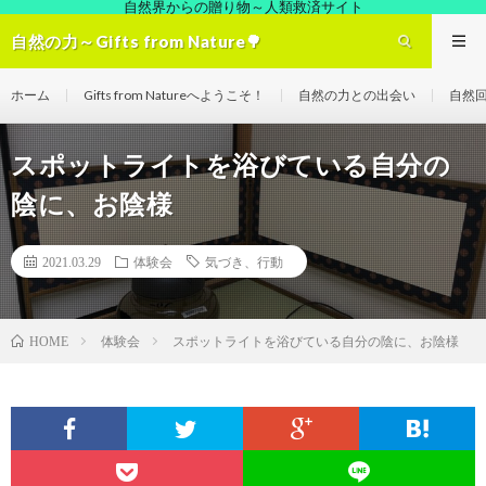
自然界からの贈り物～人類救済サイト
自然の力～Gifts from Nature🌳
ホーム
Gifts from Natureへようこそ！
自然の力との出会い
自然
スポットライトを浴びている自分の
陰に、お陰様
2021.03.29
体験会
気づき、行動
体験会
スポットライトを浴びている自分の陰に、お陰様
HOME