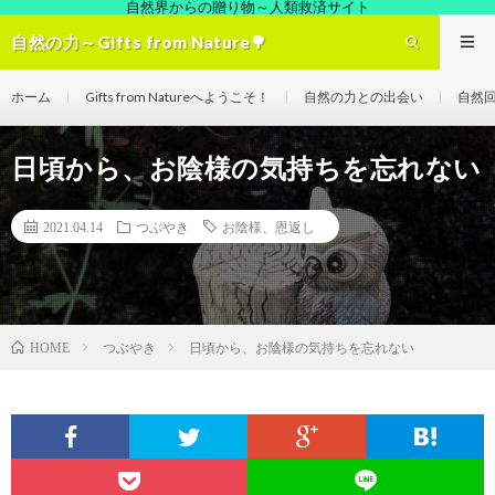
自然界からの贈り物～人類救済サイト
自然の力～Gifts from Nature🌳
ホーム
Gifts from Natureへようこそ！
自然の力との出会い
自然
日頃から、お陰様の気持ちを忘れない
2021.04.14
つぶやき
お陰様、恩返し
つぶやき
日頃から、お陰様の気持ちを忘れない
HOME