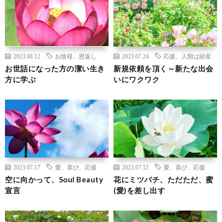
2023.08.12
お陰様、恩返し
2023.07.24
応援、人類は財産
お世話になった方の潔い生き
新規依頼を頂く～新たな出会
方に学ぶ
いにワクワク
2023.07.17
愛、喜び、応援
2023.07.12
愛、喜び、応援
空に向かって、Soul Beauty
花にミツバチ、ただただ、蜜
宣言
(愛)を差し出す