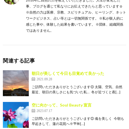
2010年に自然の力を教えていただきました。人生が変化した
事、ブログを通じて私なりにお伝えできたらと思っています☺️
※自然の力は医療、宗教、スピリチュアル、ヒーリング、ネット
ワークビジネス、占い等とは一切無関係です。 ※私が個人的に
感じた事や、体験した結果を書いています。 ※団体、組織関係
ではありません。
関連する記事
朝日が美しくて今日も目覚めて良かった
2021.09.28
ご訪問いただきありがとうございます😊 太陽、空気、自然
最近、朝日の美しさにも気づいた私… 冬が近づくと夜[…]
空に向かって、Soul Beauty 宣言
2023.07.17
ご訪問いただきありがとうございます😊 魂を美しく 今朝も
早起きして、蓮の花苑へ🌞🌴🌺[…]