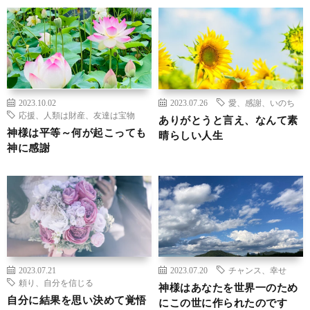
2023.10.02
2023.07.26
愛、感謝、いのち
応援、人類は財産、友達は宝物
ありがとうと言え、なんて素
神様は平等～何が起こっても
晴らしい人生
神に感謝
2023.07.21
2023.07.20
チャンス、幸せ
頼り、自分を信じる
神様はあなたを世界一のため
自分に結果を思い決めて覚悟
にこの世に作られたのです