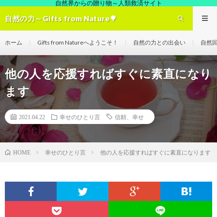
自然界からの贈り物～人類救済サイト
自然の力～Gifts from Nature🌳
ホーム
Gifts from Natureへようこそ！
自然の力との出会い
自然
他の人を応援すればすぐに素直になり
ます
2021.04.22
幸せのひとり言
信頼、幸せ
幸せのひとり言
他の人を応援すればすぐに素直になります
HOME