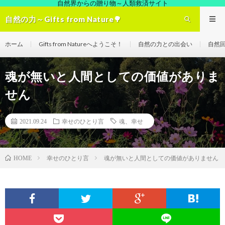
自然界からの贈り物～人類救済サイト
自然の力～Gifts from Nature🌳
ホーム
Gifts from Natureへようこそ！
自然の力との出会い
自然
魂が無いと人間としての価値がありま
せん
2021.09.24
幸せのひとり言
魂、幸せ
幸せのひとり言
魂が無いと人間としての価値がありません
HOME