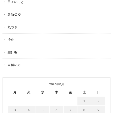
日々のこと
最新伝授
気づき
浄化
羅針盤
自然の力
2026年8月
月
火
水
木
金
土
日
1
2
3
4
5
6
7
8
9