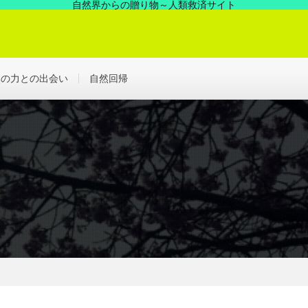
自然界からの贈り物～人類救済サイト
の中にあった凄い力、見えない世界を解決する浄化の世界へ！
然の力との出会い
自然回帰