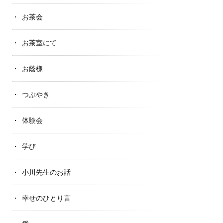
お茶会
お茶室にて
お蔭様
つぶやき
体験会
学び
小川先生のお話
幸せのひとり言