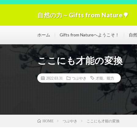
自然の力～Gifts from Nature🌳
自然の力の浄化！「Gifts from Nature」空気
ホーム
Gifts from Natureへようこそ！
自
ここにも才能の変換
2022.03.31
つぶやき
才能、能力
つぶやき
ここにも才能の変換
HOME