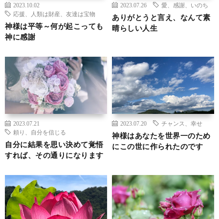
2023.10.02
2023.07.26
愛、感謝、いのち
応援、人類は財産、友達は宝物
ありがとうと言え、なんて素
神様は平等～何が起こっても
晴らしい人生
神に感謝
2023.07.21
2023.07.20
チャンス、幸せ
頼り、自分を信じる
神様はあなたを世界一のため
自分に結果を思い決めて覚悟
にこの世に作られたのです
すれば、その通りになります