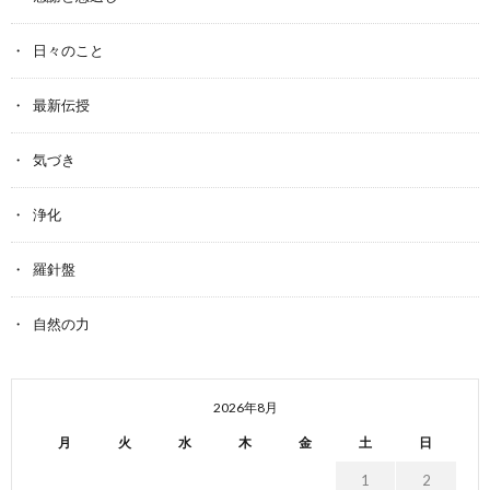
日々のこと
最新伝授
気づき
浄化
羅針盤
自然の力
2026年8月
月
火
水
木
金
土
日
1
2