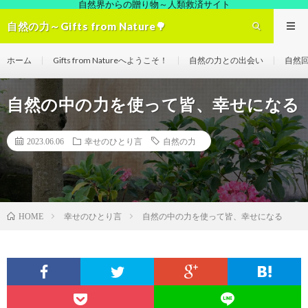
自然界からの贈り物～人類救済サイト
自然の力～Gifts from Nature🌳
ホーム
Gifts from Natureへようこそ！
自然の力との出会い
自然
自然の中の力を使って皆、幸せになる
2023.06.06
幸せのひとり言
自然の力
幸せのひとり言
自然の中の力を使って皆、幸せになる
HOME