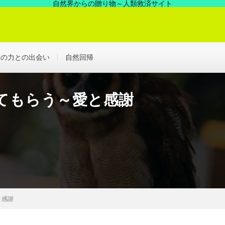
自然界からの贈り物～人類救済サイト
の中にあった凄い力、見えない世界を解決する浄化の世界へ！
然の力との出会い
自然回帰
てもらう～愛と感謝
と感謝