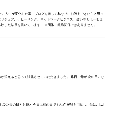
した。人生が変化した事、ブログを通じて私なりにお伝えできたらと思っ
スピリチュアル、ヒーリング、ネットワークビジネス、占い等とは一切無
体験した結果を書いています。 ※団体、組織関係ではありません。
が消えると思って浄化させていただきました。 昨日、母が 次の日にな
]
😊 母の日とお茶と 今日は母の日ですね💕︎ 桜餅を用意し、母にお[…]