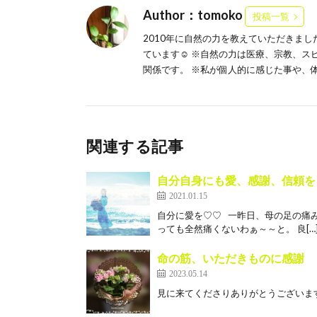
Author：tomoko
投稿一覧
2010年に自然の力を教えていただきま
ています☺️ ※自然の力は医療、宗教、
関係です。 ※私が個人的に感じた事や、
関連する記事
自分自身にも愛、感謝、信頼を
2021.01.15
自分に愛を♡♡ 一昨日、母の足の痛み
っても全然痛くないわぁ～～と。 良[…
命の筋、いただきものに感謝
2023.05.14
見に来てくださりありがとうございます🍒