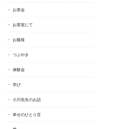
お茶会
お茶室にて
お蔭様
つぶやき
体験会
学び
小川先生のお話
幸せのひとり言