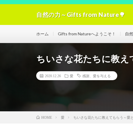
自然の力～Gifts from Nature🌳
自然の力の浄化！「Gifts from Nature」空気
ホーム
Gifts from Natureへようこそ！
自
ちいさな花たちに教え
2020.12.26
愛
感謝、愛を与える
愛
ちいさな花たちに教えてもらう～愛
HOME