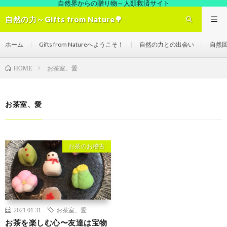
自然界からの贈り物～人類救済サイト
自然の力～Gifts from Nature🌳
ホーム
Gifts from Natureへようこそ！
自然の力との出会い
自然
お茶室、愛
HOME
お茶室、愛
お茶のお稽古
2021.01.31
お茶室、愛
お茶を楽しむ心〜友達は宝物