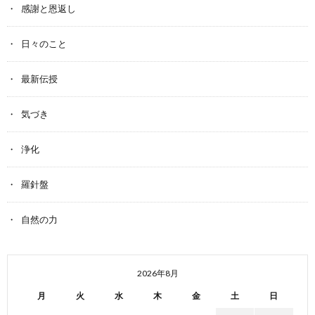
感謝と恩返し
日々のこと
最新伝授
気づき
浄化
羅針盤
自然の力
2026年8月
月
火
水
木
金
土
日