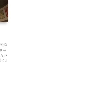
験会③
 🥀
らない
まうと