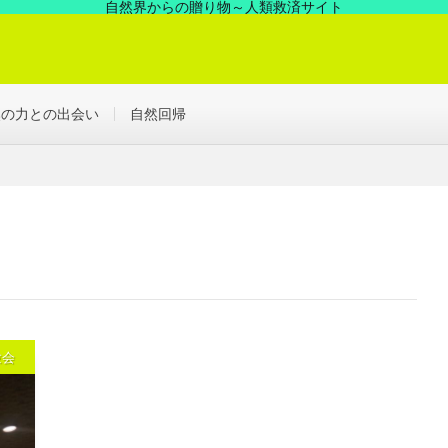
自然界からの贈り物～人類救済サイト
の中にあった凄い力、見えない世界を解決する浄化の世界へ！
然の力との出会い
自然回帰
験会