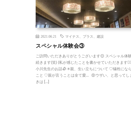
2021.06.21
マイナス、プラス、建設
スペシャル体験会③
ご訪問いただきありがとうございます😊 スペシャル体
続きます(笑) (私が感じたことを書かせていただきます🙇‍♀️)
小川先生のお話🥀 ✳親、生い立ちについて ♡犠牲にな
こと ♡親が言うことは全て愛… 😡ウザい、と思ってし
きは […]