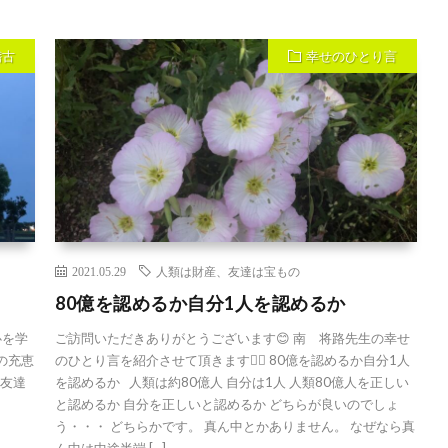
稽古
幸せのひとり言
2021.05.29
人類は財産、友達は宝もの
80億を認めるか自分1人を認めるか
心を学
ご訪問いただきありがとうございます😊 南 将路先生の幸せ
回の充恵
のひとり言を紹介させて頂きます💁‍♀️ 80億を認めるか自分1人
お友達
を認めるか 人類は約80億人 自分は1人 人類80億人を正しい
と認めるか 自分を正しいと認めるか どちらが良いのでしょ
う・・・ どちらかです。 真ん中とかありません。 なぜなら真