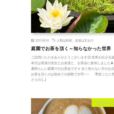
2023.06.01
人類は財産、友達は宝もの
庭園でお茶を頂く～知らなかった世界
ご訪問いただきありがとうございます😊 世界が広がる
本日は茶道の先生とお友達と、お茶会に参加しました🍵(*^
素晴らしい庭園でのお茶会です☺️ 全く知らない方のお
お茶を頂くのは初めての経験です🤭✨✨ 季節ごとに
どりの […]
日々の