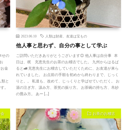
2023.06.10
人類は財産、友達は宝もの
他人事と思わず、自分の事として学ぶ
幸せの
ご訪問いただきありがとうございます😊 他人事は自分事 本
お
日は、梶 充恵先生のお茶のお稽古でした。 九州からはるば
でお金
ると🚄 充恵先生にお稽古していただくために、お友達が来ら
れていました。 お点前の手順を初めから終わりまで、じっく
人類と
りと。。 私達も、改めて、じっくりと学ばせていただく。 お
です。
湯の注ぎ方、汲み方、茶筅の振り方。 お茶碗の持ち方、帛紗
の畳み方。 あー […]
茶会
お茶のお稽古