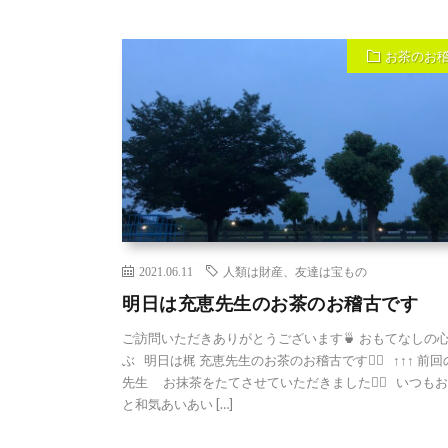
お茶のお
2021.06.11
人類は財産、友達は宝もの
明日は充恵先生のお茶のお稽古です
ご訪問いただきありがとうございます🍵 おもてなしの
ぶ 明日は梶 充恵先生のお茶のお稽古です🙇‍♀️ ↑↑↑ 前
先生 お抹茶をたてさせていただきました🙇‍♀️ いつも
と和気あいあい […]