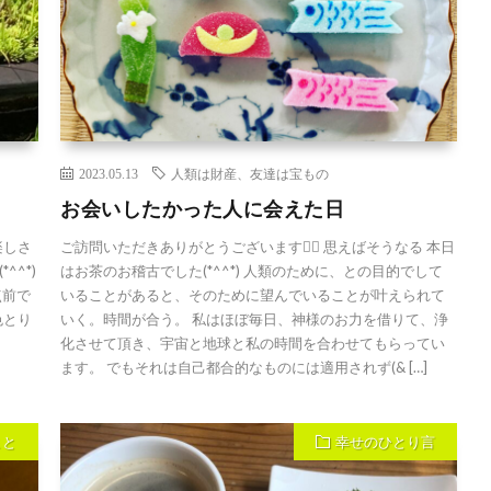
2023.05.13
人類は財産、友達は宝もの
お会いしたかった人に会えた日
楽しさ
ご訪問いただきありがとうございます🙇‍♀️ 思えばそうなる 本日
^*)
はお茶のお稽古でした(*^^*) 人類のために、との目的でして
点前で
いることがあると、そのために望んでいることが叶えられて
色とり
いく。時間が合う。 私はほぼ毎日、神様のお力を借りて、浄
化させて頂き、宇宙と地球と私の時間を合わせてもらってい
ます。 でもそれは自己都合的なものには適用されず(& […]
こと
幸せのひとり言