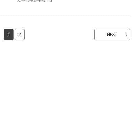
ん中は中途半端 […]
1
2
NEXT