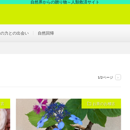
自然界からの贈り物～人類救済サイト
の中にあった凄い力、見えない世界を解決する浄化の世界へ！
然の力との出会い
自然回帰
1/2ページ
>
り言
お茶のお稽古