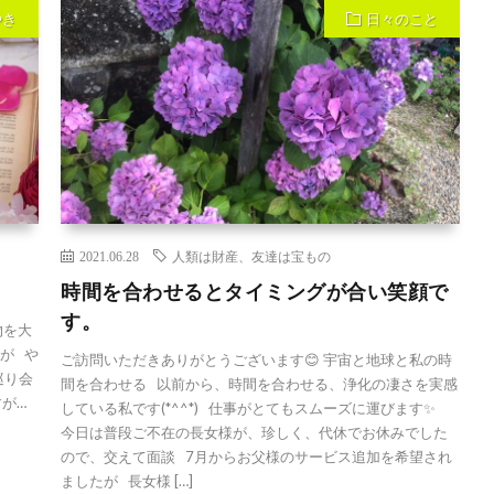
やき
日々のこと
2021.06.28
人類は財産、友達は宝もの
時間を合わせるとタイミングが合い笑顔で
す。
物を大
が や
ご訪問いただきありがとうございます😊 宇宙と地球と私の時
巡り会
間を合わせる 以前から、時間を合わせる、浄化の凄さを実感
すが…
している私です(*^^*) 仕事がとてもスムーズに運びます✨
今日は普段ご不在の長女様が、珍しく、代休でお休みでした
ので、交えて面談 7月からお父様のサービス追加を希望され
ましたが 長女様 […]