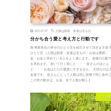
2023.07.07
人類は財産、友達は宝もの
分かち合う愛と考え方と行動です
南 将路先生の幸せのひとり言を紹介させて頂きます😃 
ひとり言 （人類は財産・友達は宝もの・お金は通貨） 
金・お金と求めている人をよく感じます。 老後の心配
を求めます。 老いて行く前にと・・・ 皆さんのほとん
ど・・・ お金はただの通貨にすぎません。 大切なのは
友達です。 皆さんにとって人類は同じ状態で同じ条件
この世の動きは、お金、全て人類が動 […]
お