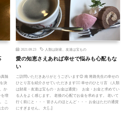
2021.09.23
人類は財産、友達は宝もの
応
愛の知恵さえあれば幸せで悩みも心配もな
い
の真髄
ご訪問いただきありがとうございます😊 南 将路先生の幸せの
を決
ひとり言を紹介させていただきます🙇‍♀️ 幸せのひとり言 （人類
、か
は財産・友達は宝もの・お金は通貨） お金・お金と求めてい
ーを増
る人をよく感じます。 老後の心配でお金を求めます。 老いて
。 こ
行く前にと・・・ 皆さんのほとんど・・・ お金はただの通貨
法士の
にすぎません。 大 […]