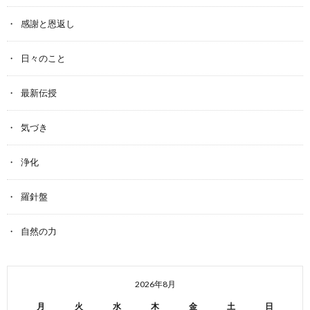
感謝と恩返し
日々のこと
最新伝授
気づき
浄化
羅針盤
自然の力
2026年8月
月
火
水
木
金
土
日