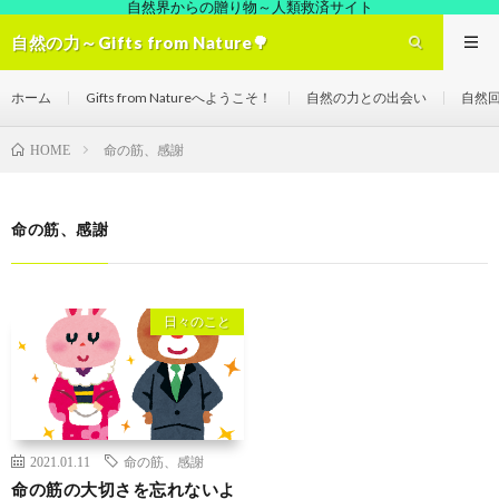
自然界からの贈り物～人類救済サイト
自然の力～Gifts from Nature🌳
ホーム
Gifts from Natureへようこそ！
自然の力との出会い
自然
命の筋、感謝
HOME
命の筋、感謝
日々のこと
2021.01.11
命の筋、感謝
命の筋の大切さを忘れないよ