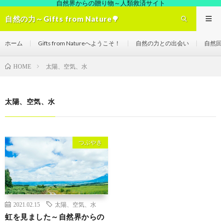
自然界からの贈り物～人類救済サイト
自然の力～Gifts from Nature🌳
ホーム
Gifts from Natureへようこそ！
自然の力との出会い
自然
太陽、空気、水
HOME
太陽、空気、水
つぶやき
2021.02.15
太陽、空気、水
虹を見ました～自然界からの