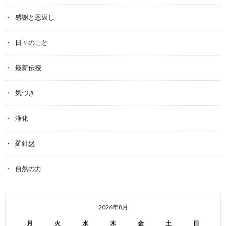
感謝と恩返し
日々のこと
最新伝授
気づき
浄化
羅針盤
自然の力
2026年8月
月
火
水
木
金
土
日