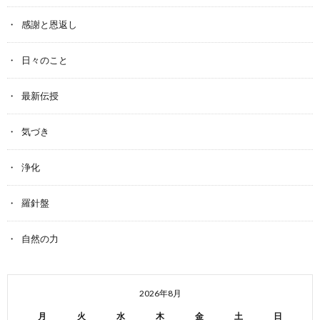
感謝と恩返し
日々のこと
最新伝授
気づき
浄化
羅針盤
自然の力
2026年8月
月
火
水
木
金
土
日