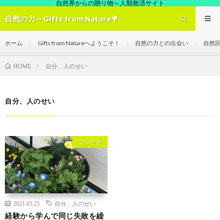
自然界からの贈り物～人類救済サイト
自然の力～Gifts from Nature🌳
ホーム
Gifts from Natureへようこそ！
自然の力との出会い
自然
自分、人のせい
HOME
自分、人のせい
つぶやき
2021.03.25
自分、人のせい
経験から学んで同じ失敗を繰