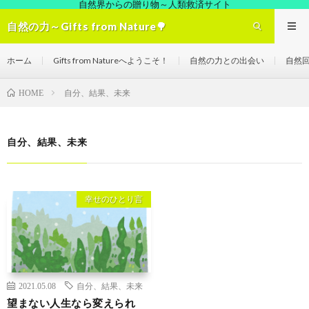
自然界からの贈り物～人類救済サイト
自然の力～Gifts from Nature🌳
ホーム
Gifts from Natureへようこそ！
自然の力との出会い
自然
自分、結果、未来
HOME
自分、結果、未来
幸せのひとり言
2021.05.08
自分、結果、未来
望まない人生なら変えられ