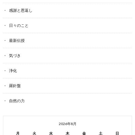
感謝と恩返し
日々のこと
最新伝授
気づき
浄化
羅針盤
自然の力
2026年8月
月
火
水
木
金
土
日