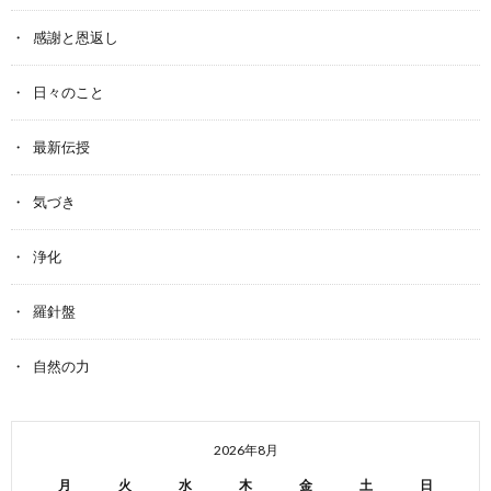
感謝と恩返し
日々のこと
最新伝授
気づき
浄化
羅針盤
自然の力
2026年8月
月
火
水
木
金
土
日