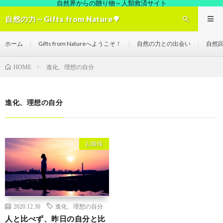
自然界からの贈り物～人類救済サイト
自然の力～Gifts from Nature🌳
ホーム
Gifts from Natureへようこそ！
自然の力との出会い
自然
進化、理想の自分
HOME
進化、理想の自分
お蔭様
2020.12.30
進化、理想の自分
人と比べず、昨日の自分と比