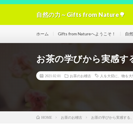
自然の力～Gifts from Nature🌳
自然の力の浄化！「Gifts from Nature」空気
ホーム
Gifts from Natureへようこそ！
自
お茶の学びから実感す
2021.02.01
お茶のお稽古
人を大切に、物を大
お茶のお稽古
お茶の学びから実感する
HOME