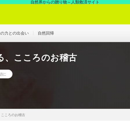
自然界からの贈り物～人類救済サイト
の中にあった凄い力、見えない世界を解決する浄化の世界へ！
然の力との出会い
自然回帰
る、こころのお稽古
切に
、こころのお稽古