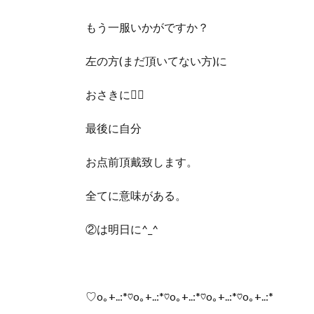
もう一服いかがですか？
左の方(まだ頂いてない方)に
おさきに🙇‍♀️
最後に自分
お点前頂戴致します。
全てに意味がある。
②は明日に^_^
♡o｡+..:*♡o｡+..:*♡o｡+..:*♡o｡+..:*♡o｡+..:*