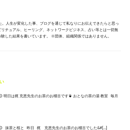
した。人生が変化した事、ブログを通じて私なりにお伝えできたらと思っ
スピリチュアル、ヒーリング、ネットワークビジネス、占い等とは一切無
体験した結果を書いています。 ※団体、組織関係ではありません。
い
 明日は梶 充恵先生のお茶のお稽古です🍵 おとなの茶の湯 教室 毎月
 抹茶と桜と 昨日 梶 充恵先生のお茶のお稽古でした&#[…]