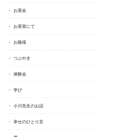
お茶会
お茶室にて
お蔭様
つぶやき
体験会
学び
小川先生のお話
幸せのひとり言