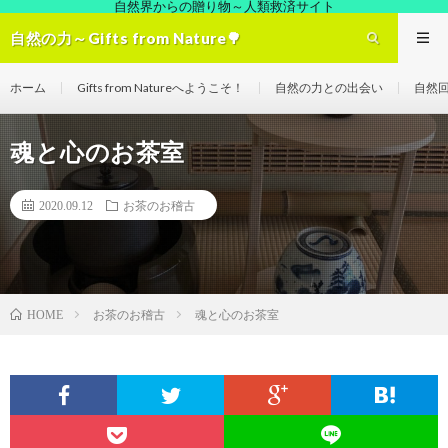
自然界からの贈り物～人類救済サイト
自然の力～Gifts from Nature🌳
ホーム
Gifts from Natureへようこそ！
自然の力との出会い
自然
魂と心のお茶室
2020.09.12
お茶のお稽古
お茶のお稽古
魂と心のお茶室
HOME