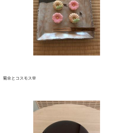
菊🌼とコスモス🌸