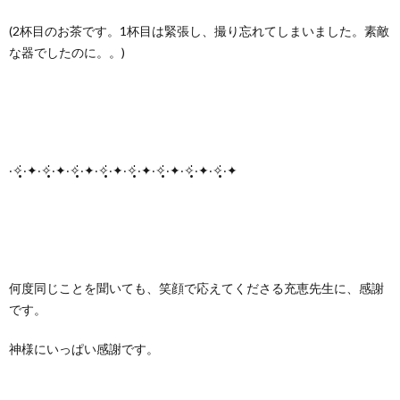
(2杯目のお茶です。1杯目は緊張し、撮り忘れてしまいました。素敵
な器でしたのに。。)
‧✧̣̥̇‧✦‧✧̣̥̇‧✦‧✧̣̥̇‧✦‧✧̣̥̇‧✦‧✧̣̥̇‧✦‧✧̣̥̇‧✦‧✧̣̥̇‧✦‧✧̣̥̇‧✦
何度同じことを聞いても、笑顔で応えてくださる充恵先生に、感謝
です。
神様にいっぱい感謝です。