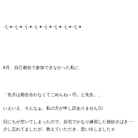
‧✧̣̥̇‧✦‧✧̣̥̇‧✦‧✧̣̥̇‧✦‧✧̣̥̇‧✦‧✧̣̥̇‧✦‧✧̣̥̇‧✦‧✧̣̥̇‧✦‧✧̣̥̇‧✦
8月、自己都合で参加できなかった私に
「先月は都合合わなくてごめんね～🥺」と先生。。
いえいえ、そんなぁ、私の方が申し訳ありません🙇‍♀️
日にちが空いてしまったので、自宅でかなり練習した袱紗さばき･･･
少し忘れてましたが、教えていただき、思い出しました☺️