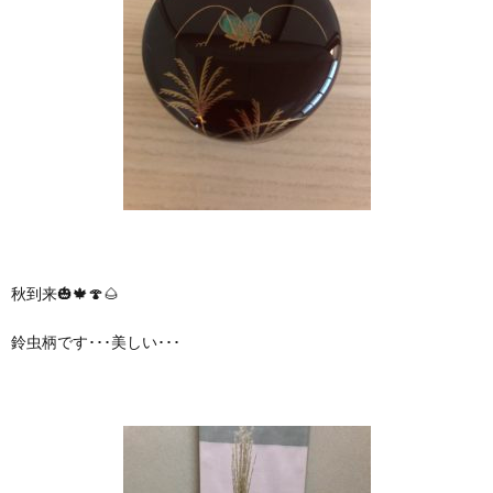
秋到来🎃🍁🍄🌰
鈴虫柄です･･･美しい･･･