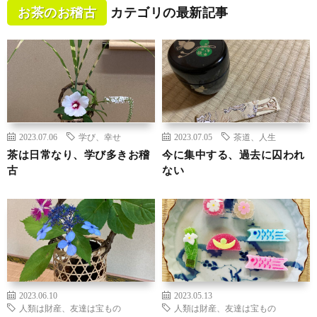
お茶のお稽古
カテゴリの最新記事
2023.07.06
学び、幸せ
2023.07.05
茶道、人生
茶は日常なり、学び多きお稽
今に集中する、過去に囚われ
古
ない
2023.06.10
2023.05.13
人類は財産、友達は宝もの
人類は財産、友達は宝もの