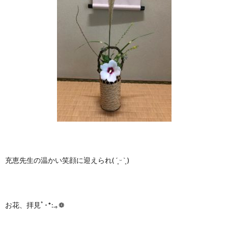
充恵先生の温かい笑顔に迎えられ( ´͈ ᵕ `͈ )
お花、拝見ﾟ･*:.｡❁