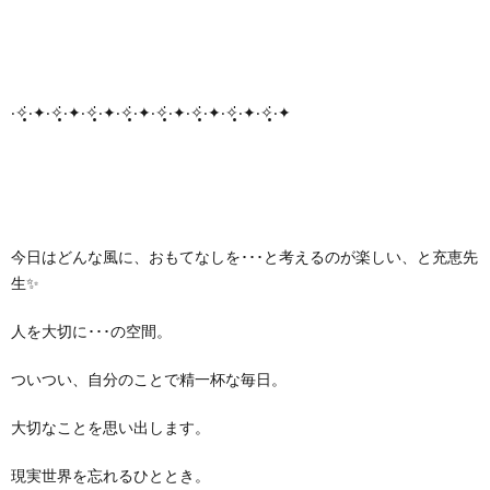
‧✧̣̥̇‧✦‧✧̣̥̇‧✦‧✧̣̥̇‧✦‧✧̣̥̇‧✦‧✧̣̥̇‧✦‧✧̣̥̇‧✦‧✧̣̥̇‧✦‧✧̣̥̇‧✦
今日はどんな風に、おもてなしを･･･と考えるのが楽しい、と充恵先
生✨
人を大切に･･･の空間。
ついつい、自分のことで精一杯な毎日。
大切なことを思い出します。
現実世界を忘れるひととき。