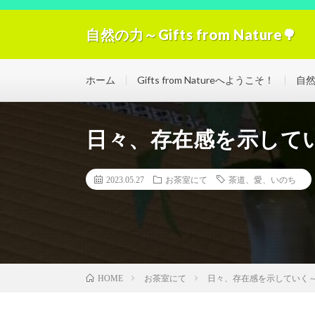
自然の力～Gifts from Nature🌳
自然の力の浄化！「Gifts from Nature」空気
ホーム
Gifts from Natureへようこそ！
自
日々、存在感を示して
2023.05.27
お茶室にて
茶道、愛、いのち
お茶室にて
日々、存在感を示していく
HOME