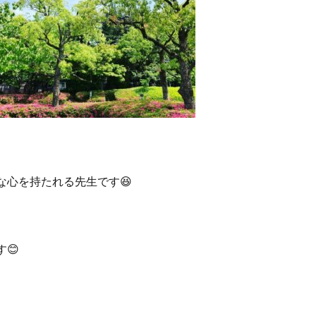
な心を持たれる先生です😆
😊