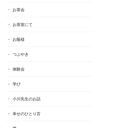
お茶会
お茶室にて
お蔭様
つぶやき
体験会
学び
小川先生のお話
幸せのひとり言