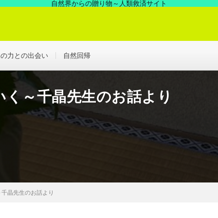
自然界からの贈り物～人類救済サイト
の中にあった凄い力、見えない世界を解決する浄化の世界へ！
然の力との出会い
自然回帰
いく～千晶先生のお話より
～千晶先生のお話より