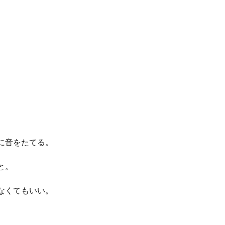
に音をたてる。
と。
なくてもいい。