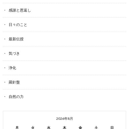
感謝と恩返し
日々のこと
最新伝授
気づき
浄化
羅針盤
自然の力
2026年8月
月
火
水
木
金
土
日