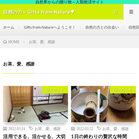
自然界からの贈り物～人類救済サイト
自然の力～Gifts from Nature🌳
ホーム
Gifts from Natureへようこそ！
自然の力との出会い
自然
お茶、愛、感謝
HOME
お茶、愛、感謝
日々のこと
日々のこと
2022.03.24
お茶、愛、感謝
2022.03.22
お茶、愛、感謝
活用できる、活かせる、大切
1日の終わりの贅沢な時間