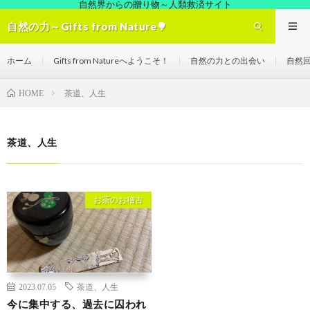
自然界からの贈り物～人類救済サイト
自然の力～Gifts from Nature🌳
ホーム
Gifts from Natureへようこそ！
自然の力との出会い
自然
茶道、人生
HOME
茶道、人生
お茶のお稽古
2023.07.05
茶道、人生
今に集中する、過去に囚われ