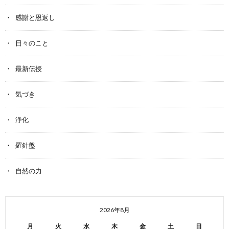
感謝と恩返し
日々のこと
最新伝授
気づき
浄化
羅針盤
自然の力
2026年8月
月
火
水
木
金
土
日