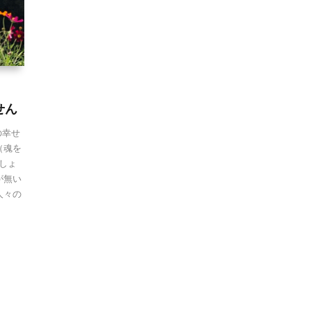
せん
の幸せ
（魂を
しょ
が無い
人々の