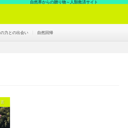
自然界からの贈り物～人類救済サイト
の中にあった凄い力、見えない世界を解決する浄化の世界へ！
然の力との出会い
自然回帰
り言