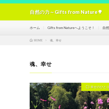
自然の力～Gifts from Nature🌳
自然の力の浄化！「Gifts from Nature」空気
ホーム
Gifts from Natureへようこそ！
自
魂、幸せ
HOME
魂、幸せ
幸せのひと